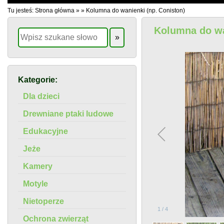
Tu jesteś:
Strona główna
»
»
Kolumna do wanienki (np. Coniston)
Kolumna do wa
Kategorie:
Dla dzieci
Drewniane ptaki ludowe
Edukacyjne
Jeże
Kamery
Motyle
Nietoperze
1
/
4
Ochrona zwierząt