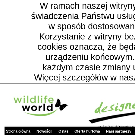
W ramach naszej witryny
świadczenia Państwu usłu
w sposób dostosowany
Korzystanie z witryny b
cookies oznacza, że bę
urządzeniu końcowym.
każdym czasie zmiany 
Więcej szczegółów w nas
Strona główna
Nowości!
O nas
Oferta hurtowa
Nasi partnerzy