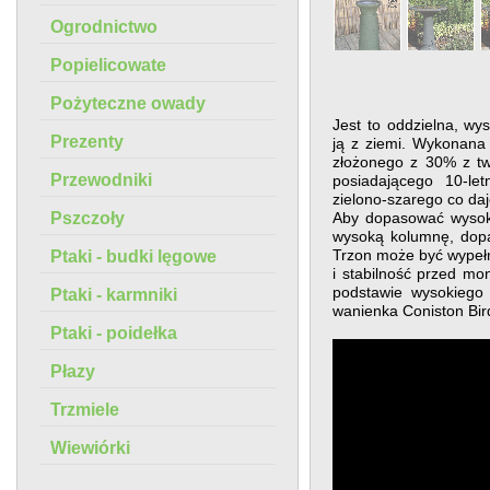
Ogrodnictwo
Popielicowate
Pożyteczne owady
Jest to oddzielna, w
Prezenty
ją z ziemi. Wykonana
złożonego z 30% z tw
Przewodniki
posiadającego 10-le
zielono-szarego co da
Pszczoły
Aby dopasować wysoką
wysoką kolumnę, dopas
Trzon może być wypeł
Ptaki - budki lęgowe
i stabilność przed mo
podstawie wysokiego
Ptaki - karmniki
wanienka Coniston Bir
Ptaki - poidełka
Płazy
Trzmiele
Wiewiórki