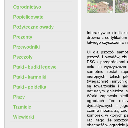
Ogrodnictwo
Popielicowate
Pożyteczne owady
Interaktywne siedlis
Prezenty
drewna z certyfikate
łatwego czyszczenia i i
Przewodniki
Ul dla pszczół samot
Pszczoły
pszczół i owadów, zb
FSC z przegródkami 
celu ich wyczyszczen
Ptaki - budki lęgowe
samotnic został zap
nierojnych, takich 
Ptaki - karmniki
(Megachile) i innych 
są towarzyskie i nie
Ptaki - poidełka
naturalym gnieżdżą si
World zapewnia siedl
Płazy
ogrodach. Ten niez
dydaktycznych – jego
Trzmiele
czemu można zajrzeć 
komórek, w których psz
Wiewiórki
racji tego, że pszczo
obecność w ogrodzie je