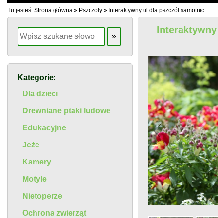
Tu jesteś:
Strona główna
»
Pszczoły
»
Interaktywny ul dla pszczół samotnic
Interaktywny
Kategorie:
Dla dzieci
Drewniane ptaki ludowe
Edukacyjne
Jeże
Kamery
Motyle
Nietoperze
1
/
4
Ochrona zwierząt