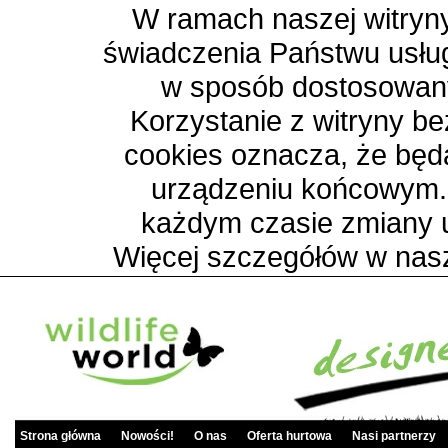
W ramach naszej witryny
świadczenia Państwu usłu
w sposób dostosowany
Korzystanie z witryny b
cookies oznacza, że bę
urządzeniu końcowym.
każdym czasie zmiany 
Więcej szczegółów w nas
Strona główna
Nowości!
O nas
Oferta hurtowa
Nasi partnerzy